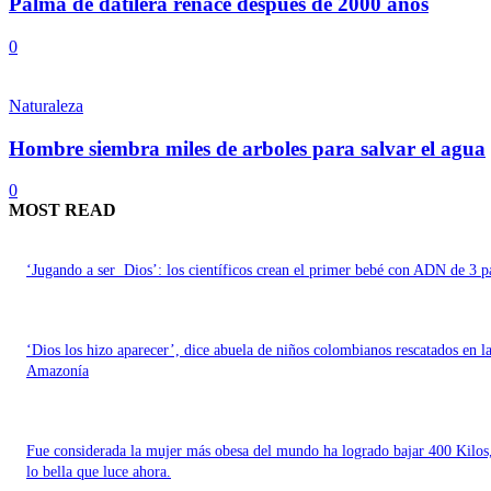
Palma de datilera renace despues de 2000 años
0
Naturaleza
Hombre siembra miles de arboles para salvar el agua
0
MOST READ
‘Jugando a ser Dios’: los científicos crean el primer bebé con ADN de 3 p
‘Dios los hizo aparecer’, dice abuela de niños colombianos rescatados en l
Amazonía
Fue considerada la mujer más obesa del mundo ha logrado bajar 400 Kilos
lo bella que luce ahora.